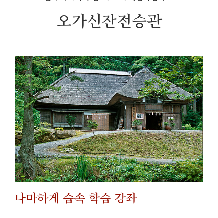
오가신잔전승관
나마하게 습속 학습 강좌