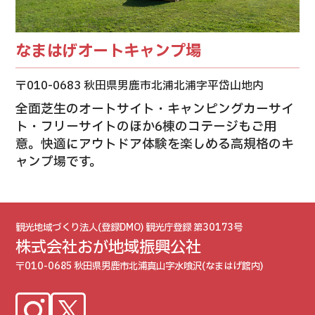
なまはげオートキャンプ場
〒010-0683 秋田県男鹿市北浦北浦字平岱山地内
全面芝生のオートサイト・キャンピングカーサイ
ト・フリーサイトのほか6棟のコテージもご用
意。快適にアウトドア体験を楽しめる高規格のキ
ャンプ場です。
観光地域づくり法人(登録DMO) 観光庁登録 第30173号
株式会社おが地域振興公社
〒010-0685 秋田県男鹿市北浦真山字水喰沢(なまはげ館内)