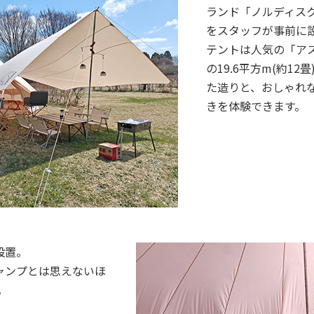
ランド「ノルディス
をスタッフが事前に
テントは人気の「ア
の19.6平方m(約1
た造りと、おしゃれ
きを体験できます。
設置。
ャンプとは思えないほ
。